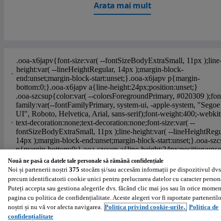
Arata mai mult
Ajutor
Politica de cookies
Setări cookies
Politica de confidentialitate
Nouă ne pasă ca datele tale personale să rămână confidențiale
Noi și partenerii noștri
375
stocăm și/sau accesăm informații pe dispozitivul dvs
Regulament persoane fizice
Regulament profesionisti
precum identificatorii cookie unici pentru prelucrarea datelor cu caracter person
Powered by
:
Puteți accepta sau gestiona alegerile dvs. făcând clic mai jos sau în orice momen
pagina cu politica de confidențialitate. Aceste alegeri vor fi raportate partenerilo
noștri și nu vă vor afecta navigarea.
Politica privind cookie-urile,
Politica de
confidențialitate